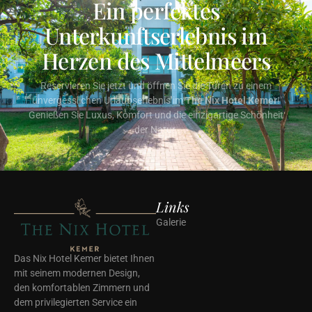
Ein perfektes
Unterkunftserlebnis im
Herzen des Mittelmeers
Reservieren Sie jetzt und öffnen Sie die Türen zu einem
unvergesslichen Urlaubserlebnis im
The Nix Hotel Kemer
!
Genießen Sie Luxus, Komfort und die einzigartige Schönheit
der Natur.
Links
Galerie
Das Nix Hotel Kemer bietet Ihnen
mit seinem modernen Design,
den komfortablen Zimmern und
dem privilegierten Service ein