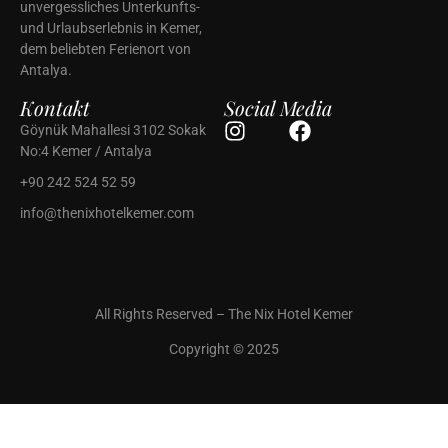
unvergessliches Unterkunfts-
und Urlaubserlebnis in Kemer,
dem beliebten Ferienort von
Antalya.
Kontakt
Social Media
Göynük Mahallesi 3102 Sokak
No:4 Kemer / Antalya
+90 242 524 52 59
info@thenixhotelkemer.com
All Rights Reserved – The Nix Hotel Kemer
Copyright © 2025