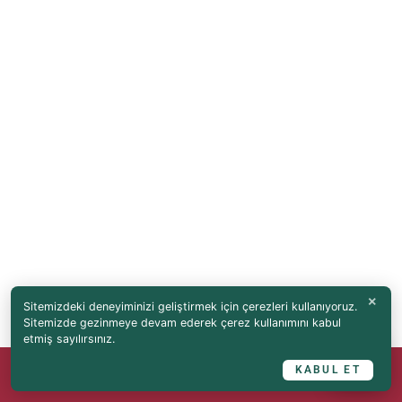
×
Sitemizdeki deneyiminizi geliştirmek için çerezleri kullanıyoruz.
Sitemizde gezinmeye devam ederek çerez kullanımını kabul
etmiş sayılırsınız.
💬
KABUL ET
Hemen Ara
Rezervasyon